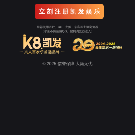
立 刻 注 册 凯 发 娱 乐
推荐使用谷歌、UC、火狐、夸客等主流浏览器
（尽量不要使用QQ、搜狗浏览器进入）
© 2025 信誉保障 大额无忧